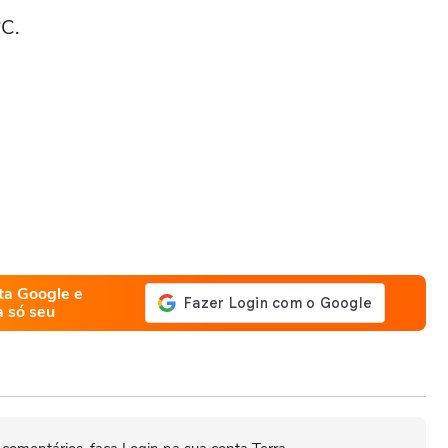
ºC.
ta Google e
a só seu