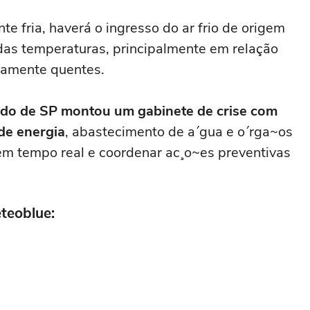
e fria, haverá o ingresso do ar frio de origem
das temperaturas, principalmente em relação
mamente quentes.
tado de SP montou um gabinete de crise com
de energia
, abastecimento de a´gua e o´rga~os
 em tempo real e coordenar ac¸o~es preventivas
teoblue: