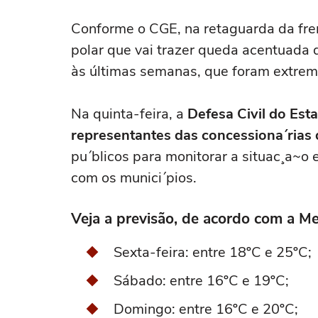
Conforme o CGE, na retaguarda da frent
polar que vai trazer queda acentuada 
às últimas semanas, que foram extre
Na quinta-feira, a
Defesa Civil do Es
representantes das concessiona´rias 
pu´blicos para monitorar a situac¸a~o
com os munici´pios.
Veja a previsão, de acordo com a Me
Sexta-feira: entre 18ºC e 25ºC;
Sábado: entre 16ºC e 19ºC;
Domingo: entre 16ºC e 20ºC;