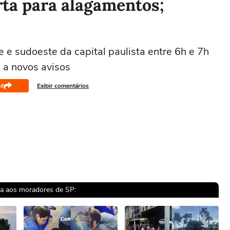
rta para alagamentos;
e e sudoeste da capital paulista entre 6h e 7h
 a novos avisos
r
Exibir comentários
rta aos moradores de SP: