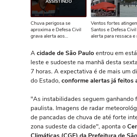
ASSISTINDO
Não foi pos
Chuva perigosa se
Ventos fortes atinge
Tent
aproxima e Defesa Civil
Santos e Defesa Civil
grava alerta aos
alerta para ressaca e
moradores de SP
agitado
A
cidade de São Paulo
entrou em está
leste e sudoeste na manhã desta sexta-
7 horas. A expectativa é de mais um di
do Estado,
conforme alertas já feitos 
"As instabilidades seguem ganhando f
paulista. Imagens de radar meteorológ
de pancadas de chuva de até forte int
zona sudeste da cidade", aponta o
Cen
Climáticas (CGE) da Prefeitura de Sã