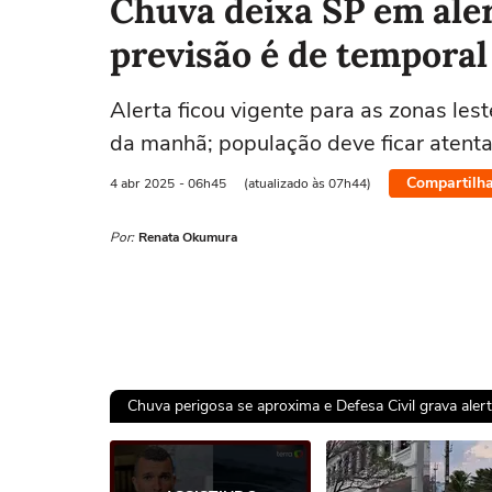
Chuva deixa SP em ale
previsão é de temporal
Alerta ficou vigente para as zonas lest
da manhã; população deve ficar atenta
Compartilha
4 abr
2025
- 06h45
(atualizado às 07h44)
Por:
Renata Okumura
Chuva perigosa se aproxima e Defesa Civil grava ale
Ops!