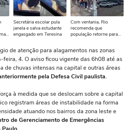
sível reproduzir o vídeo
m
Secretária escolar pula
Com ventania, Rio
ar novamente
janela e salva estudante
recomenda que
 mar
engasgado em Teresina
população retorne para
casa e antecipe o
encerramento de
gio de atenção para alagamentos nas zonas
atividades não essenciais
feira, 4. O aviso ficou vigente das 6h08 até as
a de chuvas intensas na capital e outras áreas
anteriormente pela Defesa Civil paulista
.
orça à medida que se deslocam sobre a capital
ico registram áreas de instabilidade na forma
ensidade atuando nos bairros da zona leste e
tro de Gerenciamento de Emergências
o Paulo
.