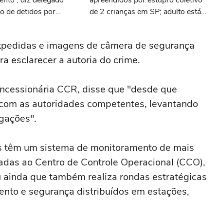
nto', diz delegado
apreendidos por estupro coletivo
o de detidos por
de 2 crianças em SP; adulto está
etivo em SP
foragido
expedidas e imagens de câmera de segurança
ra esclarecer a autoria do crime.
oncessionária CCR, disse que "desde que
 com as autoridades competentes, levantando
igações".
es têm um sistema de monitoramento de mais
adas ao Centro de Controle Operacional (CCO),
u ainda que também realiza rondas estratégicas
nto e segurança distribuídos em estações,