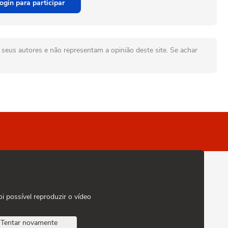
ogin para participar
seus autores e não representam a opinião deste site. Se achar
oi possível reproduzir o vídeo
Tentar novamente