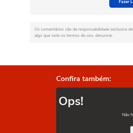
Fazer L
Os comentários são de responsabilidade exclusiva de 
algo que viole os termos de uso, denuncie.
Confira também:
Ops!
Não f