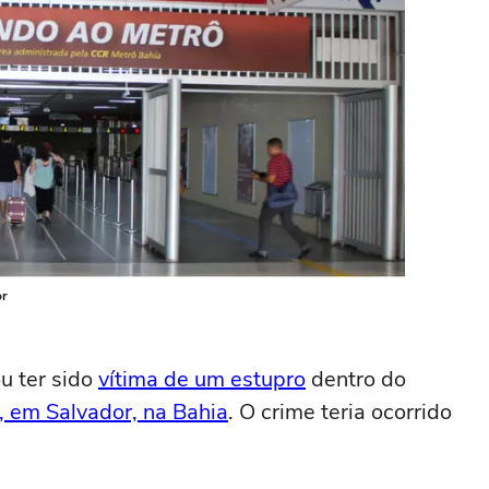
or
u ter sido
vítima de um estupro
dentro do
, em Salvador, na Bahia
. O crime teria ocorrido