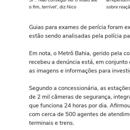
SP: 'Não consegui ver o vídeo até
arrependime
o fim, terrível', diz Nico
sobre reaçã
estupro col
Guias para exames de perícia foram 
estão sendo analisadas pela polícia pa
Em nota, o Metrô Bahia, gerido pela c
recebeu a denúncia está, em conjunto
as imagens e informações para invest
Segundo a concessionária, as estaçõ
de 2 mil câmeras de segurança, integr
que funciona 24 horas por dia. Afirmo
com cerca de 500 agentes de atendime
terminais e trens.