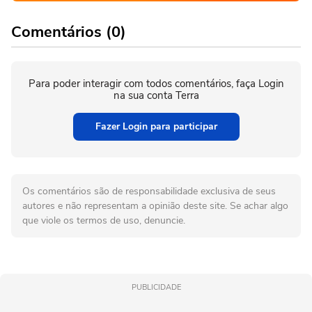
Comentários (0)
Para poder interagir com todos comentários, faça Login
na sua conta Terra
Fazer Login para participar
Os comentários são de responsabilidade exclusiva de seus
autores e não representam a opinião deste site. Se achar algo
que viole os termos de uso, denuncie.
PUBLICIDADE