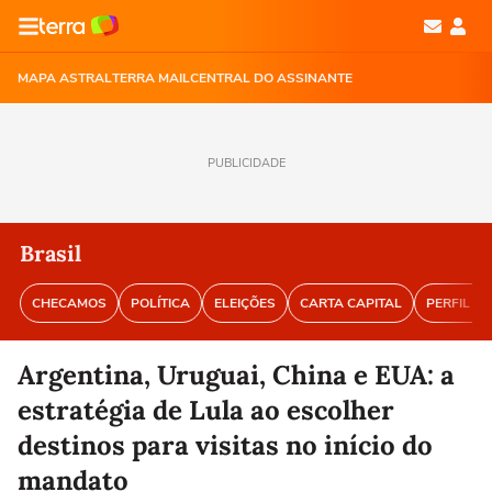
MAPA ASTRAL
TERRA MAIL
CENTRAL DO ASSINANTE
PUBLICIDADE
Brasil
CHECAMOS
POLÍTICA
ELEIÇÕES
CARTA CAPITAL
PERFIL BR
Argentina, Uruguai, China e EUA: a
estratégia de Lula ao escolher
destinos para visitas no início do
mandato