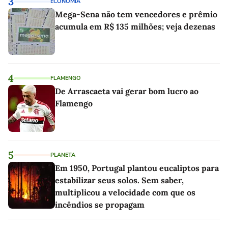
3
ECONOMIA
Mega-Sena não tem vencedores e prêmio
acumula em R$ 135 milhões; veja dezenas
4
FLAMENGO
De Arrascaeta vai gerar bom lucro ao
Flamengo
5
PLANETA
Em 1950, Portugal plantou eucaliptos para
estabilizar seus solos. Sem saber,
multiplicou a velocidade com que os
incêndios se propagam