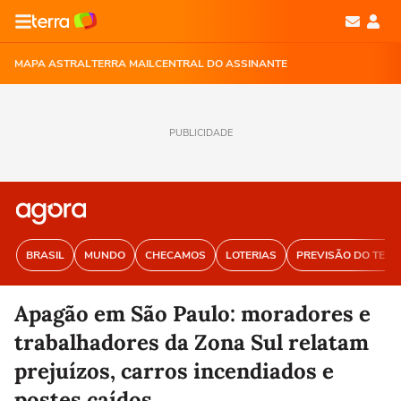
MAPA ASTRAL
TERRA MAIL
CENTRAL DO ASSINANTE
PUBLICIDADE
BRASIL
MUNDO
CHECAMOS
LOTERIAS
PREVISÃO DO TEM
Apagão em São Paulo: moradores e
trabalhadores da Zona Sul relatam
prejuízos, carros incendiados e
postes caídos