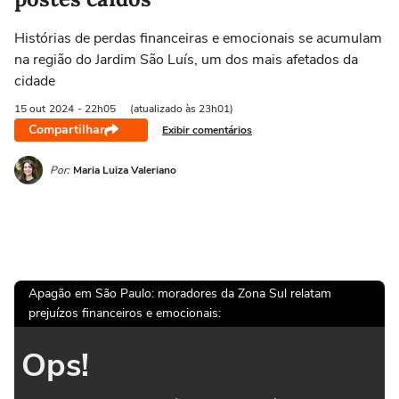
Histórias de perdas financeiras e emocionais se acumulam
na região do Jardim São Luís, um dos mais afetados da
cidade
15 out
2024
- 22h05
(atualizado às 23h01)
Compartilhar
Exibir comentários
Por:
Maria Luiza Valeriano
Apagão em São Paulo: moradores da Zona Sul relatam
prejuízos financeiros e emocionais:
Ops!