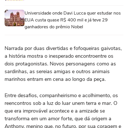
Universidade onde Davi Lucca quer estudar nos
EUA custa quase R$ 400 mil e já teve 29
ganhadores do prêmio Nobel
Narrada
por duas divertidas
e fofoqueiras
gaivotas,
a história
mostra
o
inesperado
encontro
entre os
dois protagonistas
.
Novos personagens
como as
sardinhas, as sereias amigas e outros animais
marinhos
entram
em
cena ao longo da peça
.
Entre desafios, companheirismo e acolhimento, os
re
encontros sob a luz do luar unem terra e mar. O
que era improvável acontece e a amizade se
transforma em um amor forte, que dá origem a
Anthony
, menino
que, no futuro,
por sua coragem e