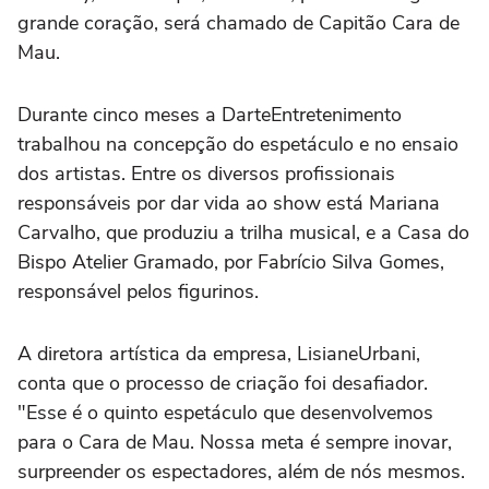
grande coração, será chamado de
Capitão Cara de
Mau
.
Durante
cinco
meses a
Darte
Entretenimento
trabalhou na concepção do espetáculo e
no
ensaio
dos
artistas
.
Entre os diversos profissionais
responsáveis por
dar vida ao show
está
Mariana
Carvalho
, que
produzi
u
a trilha musical
, e a
Casa do
Bispo
Atelier Gramado
, por
Fabrício Silva Gomes
,
responsável pelos figurinos
.
A
diretora artística da
empresa
,
Lisiane
Urbani
,
conta que o processo de criação foi desafiador.
"
Esse é o quinto espetáculo que
desenvolvemos
para
o
Cara de Mau
.
Nossa meta é
sempre inovar
,
surpreender os espectadores
,
além de nós mesmos
.