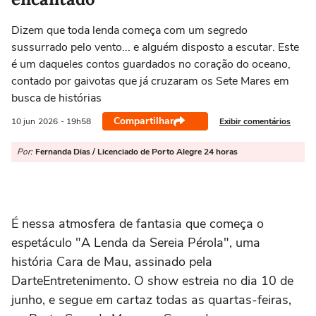
Dizem que toda lenda começa com um segredo
sussurrado pelo vento... e alguém disposto a escutar. Este
é um daqueles contos guardados no coração do oceano,
contado por gaivotas que já cruzaram os Sete Mares em
busca de histórias
Compartilhar
Exibir comentários
10 jun
2026
- 19h58
Por:
Fernanda Dias / Licenciado de Porto Alegre 24 horas
É nessa atmosfera
de fantasia
que
começa
o
espetáculo
"A Lenda da Sereia Pérola"
,
uma
história
Cara de Mau
, a
ssinado pela
Darte
Entretenimento
.
O show
estreia
no
dia 10 de
junho,
e segue em carta
z
todas as quartas-feiras,