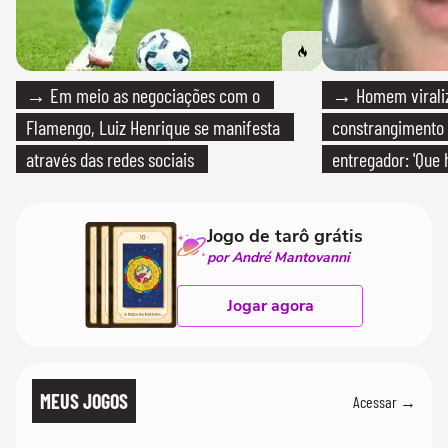
→ Em meio as negociações com o
→ Homem viraliz
Flamengo, Luiz Henrique se manifesta
constrangimento
através das redes sociais
entregador: 'Que 
Jogo de tarô grátis
por André Mantovanni
Jogar agora
MEUS JOGOS
Acessar →