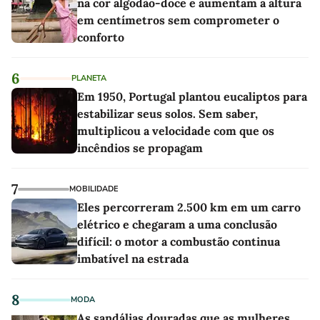
na cor algodão-doce e aumentam a altura
em centímetros sem comprometer o
conforto
6
PLANETA
Em 1950, Portugal plantou eucaliptos para
estabilizar seus solos. Sem saber,
multiplicou a velocidade com que os
incêndios se propagam
7
MOBILIDADE
Eles percorreram 2.500 km em um carro
elétrico e chegaram a uma conclusão
difícil: o motor a combustão continua
imbatível na estrada
8
MODA
As sandálias douradas que as mulheres