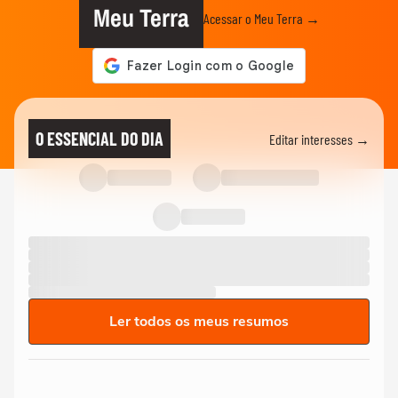
Meu Terra
Acessar o Meu Terra →
O ESSENCIAL DO DIA
Editar interesses →
Ler todos os meus resumos