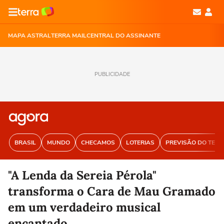
MAPA ASTRAL
TERRA MAIL
CENTRAL DO ASSINANTE
PUBLICIDADE
BRASIL
MUNDO
CHECAMOS
LOTERIAS
PREVISÃO DO TEM
"A Lenda da Sereia Pérola"
transforma o Cara de Mau Gramado
em um verdadeiro musical
encantado