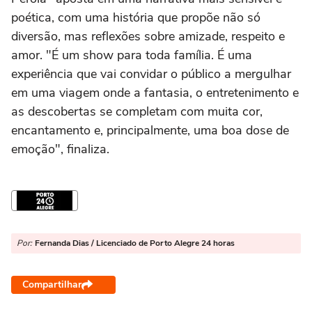
poética
, com uma história que
propõe
não só
diversão, mas
reflexões sobre
amizade,
respeito e
amor
.
"
É
um show
para toda família
.
É u
ma
experiência
que vai convidar o público a mergulhar
em uma
viagem onde a
fantasia,
o
entretenimento
e
as
descobertas
se completam com
muita
cor,
encantamento
e
, principalmente,
uma boa dose de
emoção
"
, finaliza
.
Por:
Fernanda Dias / Licenciado de Porto Alegre 24 horas
Compartilhar