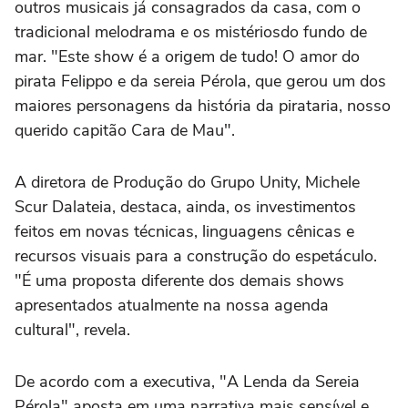
outros
musicais
já
consagrados
da casa, com o
tradicional
melodrama e
os mistérios
do
fundo de
mar.
"
Este show é
a origem de tudo!
O amor do
pirata
Felippo
e
d
a ser
e
ia Pérola, que gerou um dos
maiores personagens da história da pirataria
, nosso
querido capitão
Cara de Mau
"
.
A
diretora de Produção do Grupo
Unity
,
Michele
Scur Dalateia
,
destaca
, ainda,
os investimentos
feitos em novas técnicas, linguagens cênicas e
recursos visuais para a construção do espetáculo.
"
É
uma proposta diferente dos
demais
shows
apresentados atualmente na nossa agenda
cultural
"
, revela
.
De acordo com a executiva,
"A Lenda da Sereia
Pérola"
aposta
em uma narrativa
mais
sensível
e