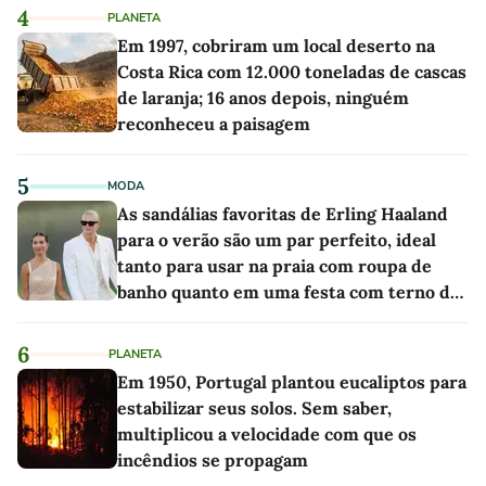
4
PLANETA
Em 1997, cobriram um local deserto na
Costa Rica com 12.000 toneladas de cascas
de laranja; 16 anos depois, ninguém
reconheceu a paisagem
5
MODA
As sandálias favoritas de Erling Haaland
para o verão são um par perfeito, ideal
tanto para usar na praia com roupa de
banho quanto em uma festa com terno de
linho
6
PLANETA
Em 1950, Portugal plantou eucaliptos para
estabilizar seus solos. Sem saber,
multiplicou a velocidade com que os
incêndios se propagam