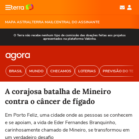
MAPA ASTRAL
TERRA MAIL
CENTRAL DO ASSINANTE
O Terra não recebe nenhum tipo de comissão das doações feitas aos projetos
apresentados na plataforma Vakinha.
BRASIL
MUNDO
CHECAMOS
LOTERIAS
PREVISÃO DO TEM
A corajosa batalha de Mineiro
contra o câncer de fígado
Em Porto Feliz, uma cidade onde as pessoas se conhecem
e se apoiam, a vida de Eder Fernandes Branquinho,
carinhosamente chamado de Mineiro, se transformou em
um verdadeiro desafio