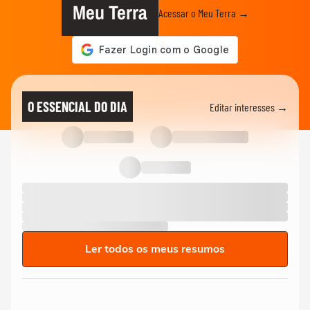
Meu Terra
Acessar o Meu Terra →
O ESSENCIAL DO DIA
Editar interesses →
Ler todos os meus resumos