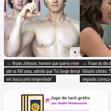
→ Bryan Johnson, homem que queria viver
→ Frase do dia d
até os 100 anos, admite que "foi longe demais
filósofo chinês: 
em busca pela longevidade"
segunda começa
que só temos um
Jogo de tarô grátis
por André Mantovanni