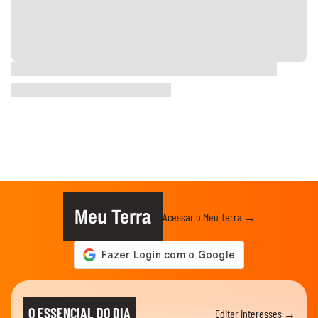
Meu Terra
Acessar o Meu Terra →
O ESSENCIAL DO DIA
Editar interesses →