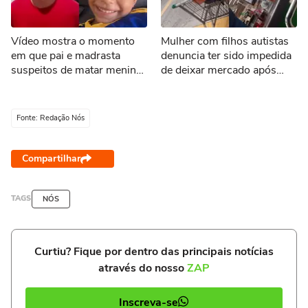
Vídeo mostra o momento
Mulher com filhos autistas
em que pai e madrasta
denuncia ter sido impedida
suspeitos de matar menino
de deixar mercado após
de 3 anos são presos no
falha em pagamento via Pix
Tocantins
Fonte: Redação Nós
Compartilhar
TAGS
NÓS
Curtiu? Fique por dentro das principais notícias
através do nosso
ZAP
Inscreva-se