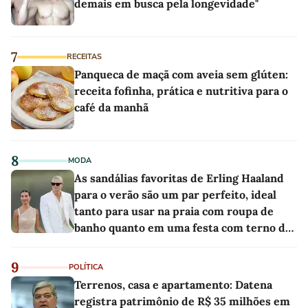
demais em busca pela longevidade"
7
RECEITAS
Panqueca de maçã com aveia sem glúten:
receita fofinha, prática e nutritiva para o
café da manhã
8
MODA
As sandálias favoritas de Erling Haaland
para o verão são um par perfeito, ideal
tanto para usar na praia com roupa de
banho quanto em uma festa com terno de
linho
9
POLÍTICA
Terrenos, casa e apartamento: Datena
registra patrimônio de R$ 35 milhões em