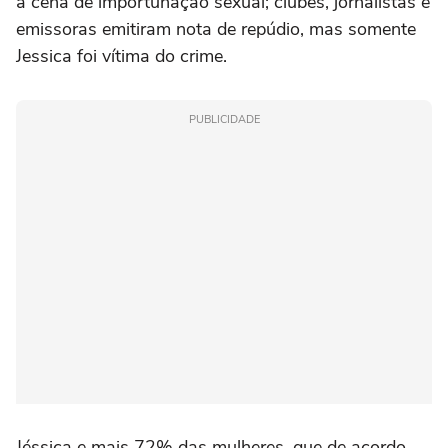
à cena de importunação sexual; clubes, jornalistas e
emissoras emitiram nota de repúdio, mas somente
Jessica foi vítima do crime.
PUBLICIDADE
Jéssica e mais 72% das mulheres, que de acordo