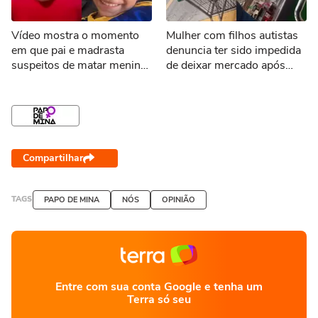
Vídeo mostra o momento
Mulher com filhos autistas
em que pai e madrasta
denuncia ter sido impedida
suspeitos de matar menino
de deixar mercado após
de 3 anos são presos no
falha em pagamento via Pix
Tocantins
Compartilhar
TAGS
PAPO DE MINA
NÓS
OPINIÃO
Entre com sua conta Google e tenha um
Terra só seu