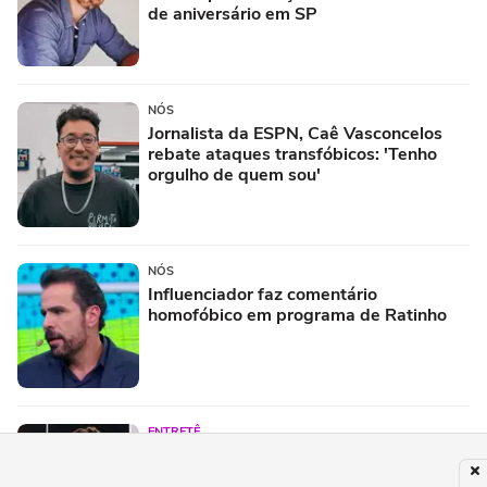
de aniversário em SP
NÓS
Jornalista da ESPN, Caê Vasconcelos
rebate ataques transfóbicos: 'Tenho
orgulho de quem sou'
NÓS
Influenciador faz comentário
homofóbico em programa de Ratinho
ENTRETÊ
Festival Timbre 2026 reúne BK’,
AJULLIACOSTA e NandaTsunami em