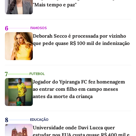
"Mais tempo e paz"
6
FAMOSOS
Deborah Secco é processada por vizinho
que pede quase R$ 100 mil de indenização
7
FUTEBOL
Jogador do Ypiranga FC fez homenagem
ao entrar com filho em campo meses
antes da morte da criança
8
EDUCAÇÃO
Universidade onde Davi Lucca quer
estudar nos EUA custa quase R$ 400 mil e