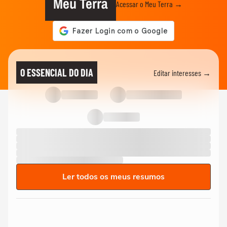
Meu Terra
Acessar o Meu Terra →
O ESSENCIAL DO DIA
Editar interesses →
Ler todos os meus resumos