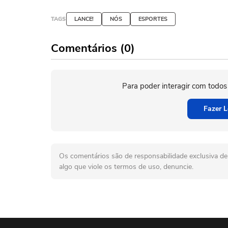
TAGS
LANCE!
NÓS
ESPORTES
Comentários (0)
Para poder interagir com todos
Fazer L
Os comentários são de responsabilidade exclusiva de 
algo que viole os termos de uso, denuncie.