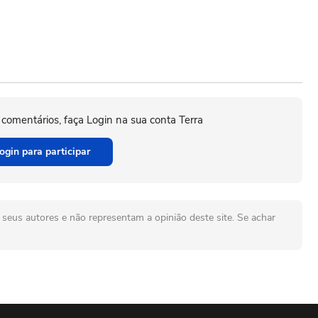
 comentários, faça Login na sua conta Terra
ogin para participar
seus autores e não representam a opinião deste site. Se achar