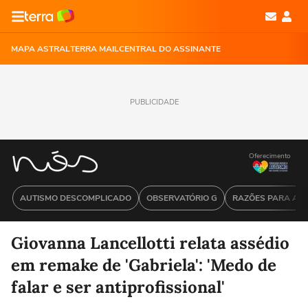
MAPA ASTRAL
TERRA MAIL
CENTRAL DO ASSINANTE
PUBLICIDADE
Oferecimento
AUTISMO DESCOMPLICADO
OBSERVATÓRIO G
RAZÕES PARA ACR
Giovanna Lancellotti relata assédio
em remake de 'Gabriela': 'Medo de
falar e ser antiprofissional'