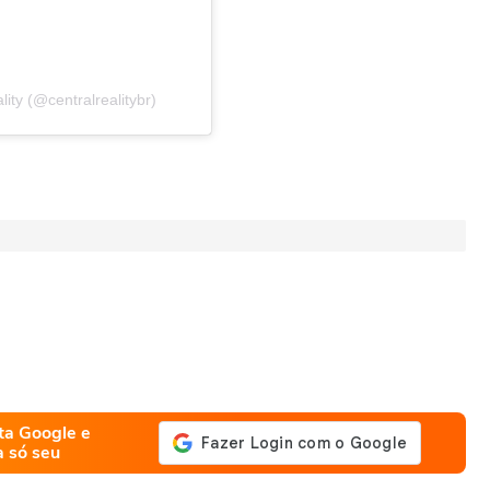
ity (@centralrealitybr)
ta Google e
a só seu