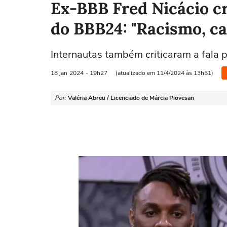
Ex-BBB Fred Nicácio cr
do BBB24: "Racismo, ca
Internautas também criticaram a fala p
18 jan
2024
- 19h27
(atualizado em 11/4/2024 às 13h51)
Por:
Valéria Abreu / Licenciado de Márcia Piovesan