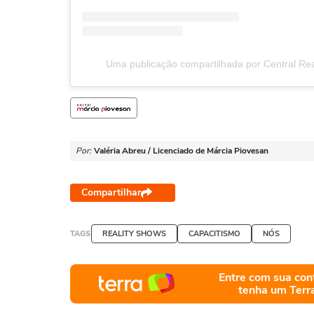
Uma publicação compartilhada por Central Real
Por:
Valéria Abreu / Licenciado de Márcia Piovesan
Compartilhar
TAGS
REALITY SHOWS
CAPACITISMO
NÓS
Entre com sua con
tenha um Terr