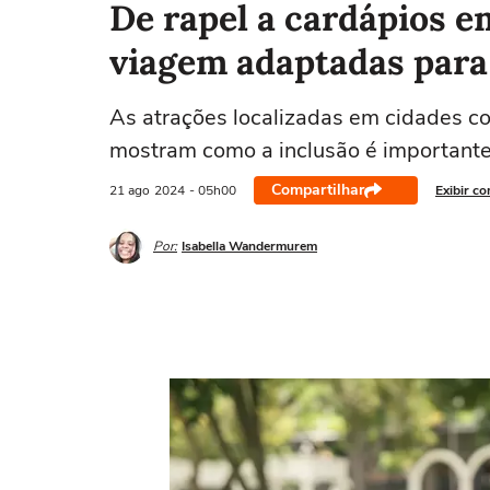
De rapel a cardápios em
viagem adaptadas para
As atrações localizadas em cidades c
mostram como a inclusão é important
Compartilhar
21 ago
2024
- 05h00
Exibir c
Por:
Isabella Wandermurem