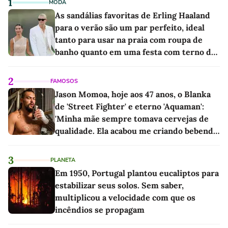
1
MODA
As sandálias favoritas de Erling Haaland
para o verão são um par perfeito, ideal
tanto para usar na praia com roupa de
banho quanto em uma festa com terno de
linho
2
FAMOSOS
Jason Momoa, hoje aos 47 anos, o Blanka
de 'Street Fighter' e eterno 'Aquaman':
'Minha mãe sempre tomava cervejas de
qualidade. Ela acabou me criando bebendo
as melhores'
3
PLANETA
Em 1950, Portugal plantou eucaliptos para
estabilizar seus solos. Sem saber,
multiplicou a velocidade com que os
incêndios se propagam