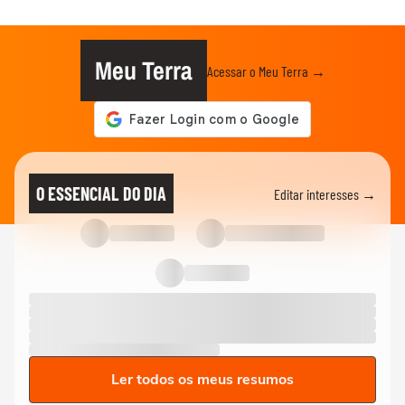
Meu Terra
Acessar o Meu Terra →
O ESSENCIAL DO DIA
Editar interesses →
Ler todos os meus resumos