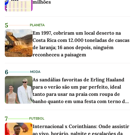
milhões
5
PLANETA
Em 1997, cobriram um local deserto na
Costa Rica com 12.000 toneladas de cascas
de laranja; 16 anos depois, ninguém
reconheceu a paisagem
6
MODA
As sandálias favoritas de Erling Haaland
para o verão são um par perfeito, ideal
tanto para usar na praia com roupa de
banho quanto em uma festa com terno de
linho
7
FUTEBOL
Internacional x Corinthians: Onde assistir
ao vivo, horário, palpite e escalações da