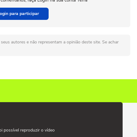
 comentários, faça Login na sua conta Terra
ogin para participar
seus autores e não representam a opinião deste site. Se achar
oi possível reproduzir o vídeo