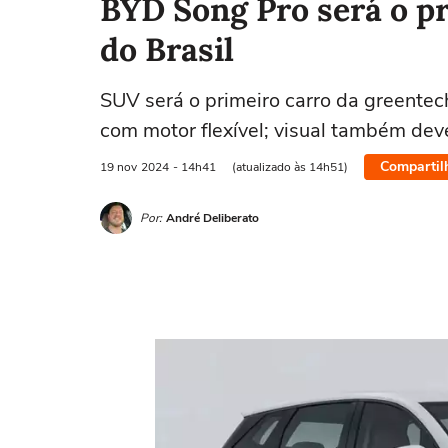
BYD Song Pro será o pr
do Brasil
SUV será o primeiro carro da greentec
com motor flexível; visual também de
Compartil
19 nov
2024
- 14h41
(atualizado às 14h51)
Por:
André Deliberato