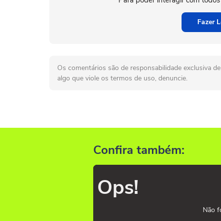
Para poder interagir com todos
Fazer L
Os comentários são de responsabilidade exclusiva de 
algo que viole os termos de uso, denuncie.
Confira também:
Ops!
Não f