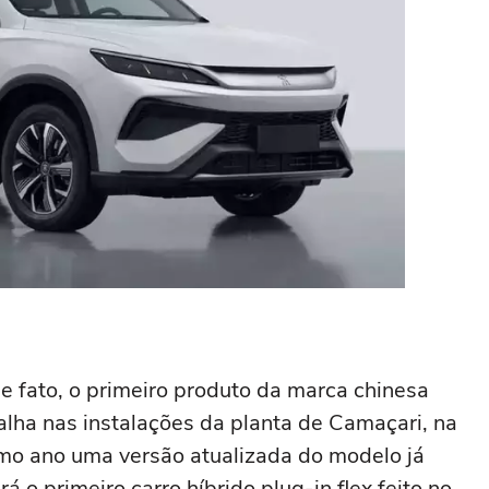
de fato, o primeiro produto da marca chinesa
alha nas instalações da planta de Camaçari, na
imo ano uma versão atualizada do modelo já
 o primeiro carro híbrido plug-in flex feito no