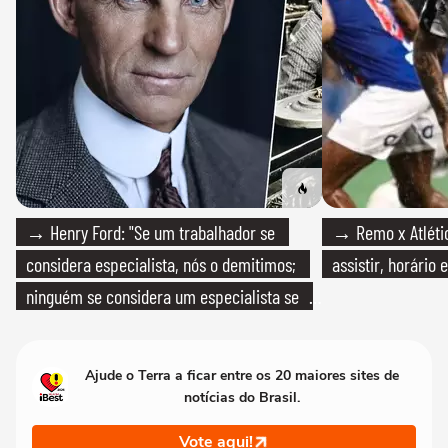
→ Henry Ford: "Se um trabalhador se
→ Remo x Atlétic
considera especialista, nós o demitimos;
assistir, horário
ninguém se considera um especialista se
realmente conhece seu trabalho"
Ajude o Terra a ficar entre os 20 maiores sites de
notícias do Brasil.
Vote aqui!