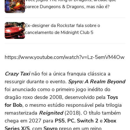
parece Dungeons & Dragons, mas não é?
Ex-designer da Rockstar fala sobre o
cancelamento de Midnight Club 5
https://www.youtube.com/watch?v=Lz-5emVM4Ow
Crazy Taxi
não foi a única franquia clássica a
ressurgir durante o evento.
Spyro: A Realm Beyond
foi anunciado como o primeiro jogo inédito do
dragão roxo desde 2008, desenvolvido pela
Toys
for Bob
, o mesmo estúdio responsável pela trilogia
remasterizada
Reignited
(2018). O título também
chega em 2027 para
PS5
,
PC
,
Switch 2
e
Xbox
Series X/S
, com
Spyro
preso em um reino