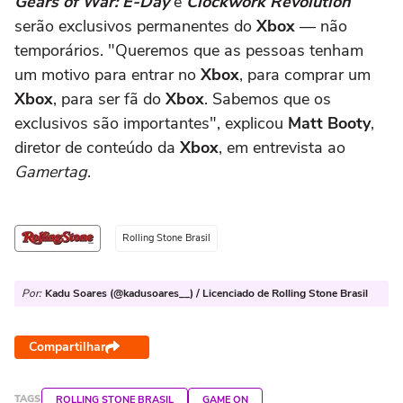
Gears of War: E-Day
e
Clockwork Revolution
serão exclusivos permanentes do
Xbox
— não
temporários. "Queremos que as pessoas tenham
um motivo para entrar no
Xbox
, para comprar um
Xbox
, para ser fã do
Xbox
. Sabemos que os
exclusivos são importantes", explicou
Matt Booty
,
diretor de conteúdo da
Xbox
, em entrevista ao
Gamertag
.
Rolling Stone Brasil
Por:
Kadu Soares (@kadusoares__) / Licenciado de Rolling Stone Brasil
Compartilhar
TAGS
ROLLING STONE BRASIL
GAME ON