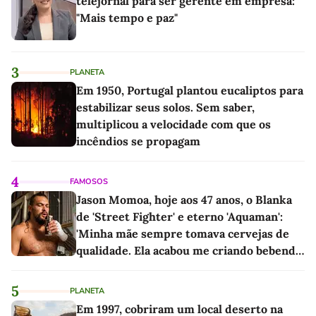
telejornal para ser gerente em empresa:
"Mais tempo e paz"
3
PLANETA
Em 1950, Portugal plantou eucaliptos para
estabilizar seus solos. Sem saber,
multiplicou a velocidade com que os
incêndios se propagam
4
FAMOSOS
Jason Momoa, hoje aos 47 anos, o Blanka
de 'Street Fighter' e eterno 'Aquaman':
'Minha mãe sempre tomava cervejas de
qualidade. Ela acabou me criando bebendo
as melhores'
5
PLANETA
Em 1997, cobriram um local deserto na