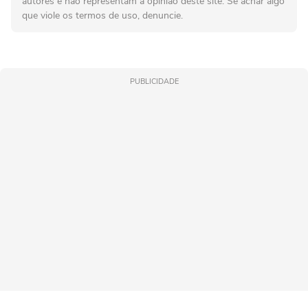
autores e não representam a opinião deste site. Se achar algo
que viole os termos de uso, denuncie.
PUBLICIDADE