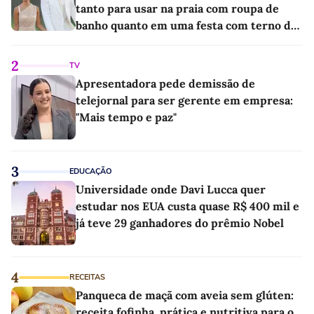
tanto para usar na praia com roupa de
banho quanto em uma festa com terno de
linho
2
TV
Apresentadora pede demissão de
telejornal para ser gerente em empresa:
"Mais tempo e paz"
3
EDUCAÇÃO
Universidade onde Davi Lucca quer
estudar nos EUA custa quase R$ 400 mil e
já teve 29 ganhadores do prêmio Nobel
4
RECEITAS
Panqueca de maçã com aveia sem glúten:
receita fofinha, prática e nutritiva para o