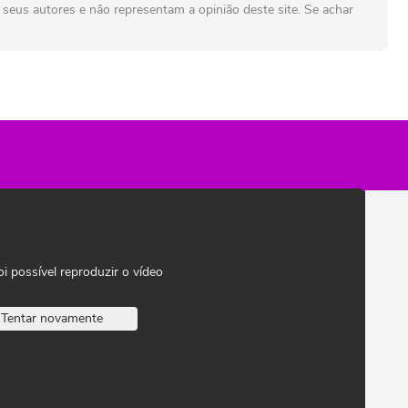
seus autores e não representam a opinião deste site. Se achar
oi possível reproduzir o vídeo
Tentar novamente