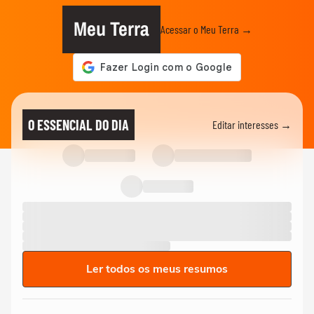
Meu Terra
Acessar o Meu Terra →
O ESSENCIAL DO DIA
Editar interesses →
Ler todos os meus resumos