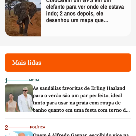
elefante para ver onde ele estava
indo; 2 anos depois, ele
desenhou um mapa que
surpreendeu os cientistas
Mais lidas
1
MODA
As sandálias favoritas de Erling Haaland
para o verão são um par perfeito, ideal
tanto para usar na praia com roupa de
banho quanto em uma festa com terno de
linho
2
POLÍTICA
Quem é Alfredo Gaspar, escolhido vice na