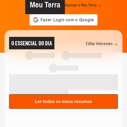
Meu Terra
Acessar o Meu Terra →
O ESSENCIAL DO DIA
Editar interesses →
Ler todos os meus resumos