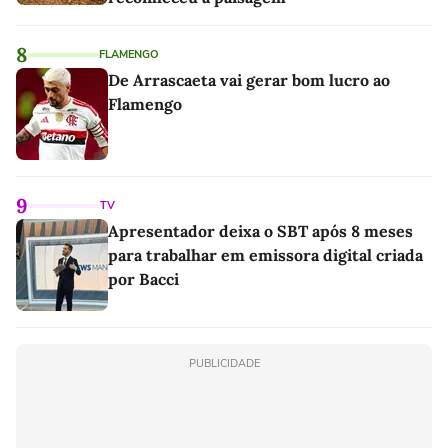
8
FLAMENGO
De Arrascaeta vai gerar bom lucro ao
Flamengo
9
TV
Apresentador deixa o SBT após 8 meses
para trabalhar em emissora digital criada
por Bacci
PUBLICIDADE