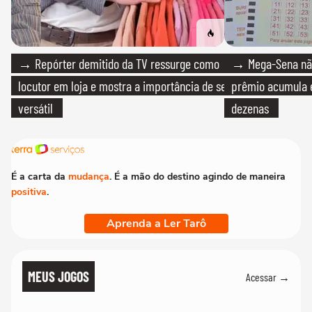
→ Repórter demitido da TV ressurge como
→ Mega-Sena não
locutor em loja e mostra a importância de ser
prêmio acumula e
versátil
dezenas
É a carta da
mudança
. É a mão do destino agindo de maneira
positiva
.
Aprenda a Ler Tarô
MEUS JOGOS
Acessar →