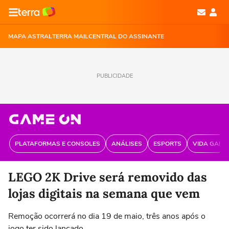
MAPA ASTRAL
TERRA MAIL
CENTRAL DO ASSINANTE
PUBLICIDADE
PLATAFORMAS E CONSOLES
ANÁLISES
ESPORTS
VIDA GAME
LEGO 2K Drive será removido das
lojas digitais na semana que vem
Remoção ocorrerá no dia 19 de maio, três anos após o
jogo ter sido lançado