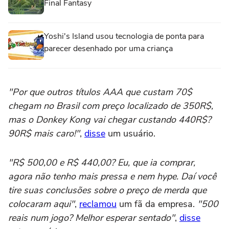
Final Fantasy
Yoshi's Island usou tecnologia de ponta para
parecer desenhado por uma criança
"Por que outros títulos AAA que custam 70$
chegam no Brasil com preço localizado de 350R$,
mas o Donkey Kong vai chegar custando 440R$?
90R$ mais caro!"
,
disse
um usuário.
"R$ 500,00 e R$ 440,00? Eu, que ia comprar,
agora não tenho mais pressa e nem hype. Daí você
tire suas conclusões sobre o preço de merda que
colocaram aqui"
,
reclamou
um fã da empresa.
"500
reais num jogo? Melhor esperar sentado"
,
disse