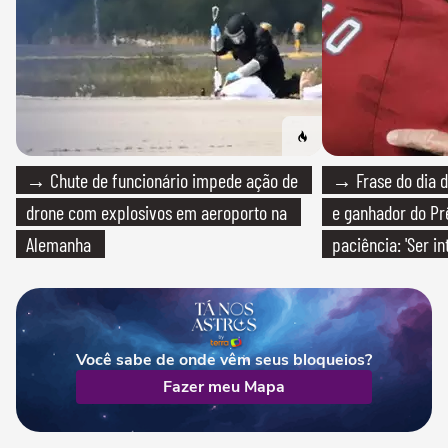
→ Chute de funcionário impede ação de
→ Frase do dia d
drone com explosivos em aeroporto na
e ganhador do Pr
Alemanha
paciência: 'Ser i
paciente é melho
Você sabe de onde vêm seus bloqueios?
Fazer meu Mapa