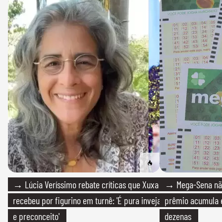
→ Lúcia Veríssimo rebate críticas que Xuxa
→ Mega-Sena não
recebeu por figurino em turnê: 'É pura inveja
prêmio acumula e
e preconceito'
dezenas