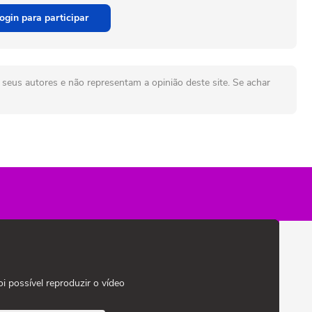
ogin para participar
seus autores e não representam a opinião deste site. Se achar
oi possível reproduzir o vídeo