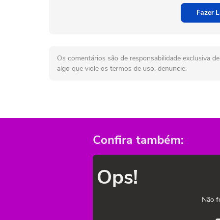
Fazer L
Os comentários são de responsabilidade exclusiva de 
algo que viole os termos de uso, denuncie.
Confira também:
Ops!
Não f