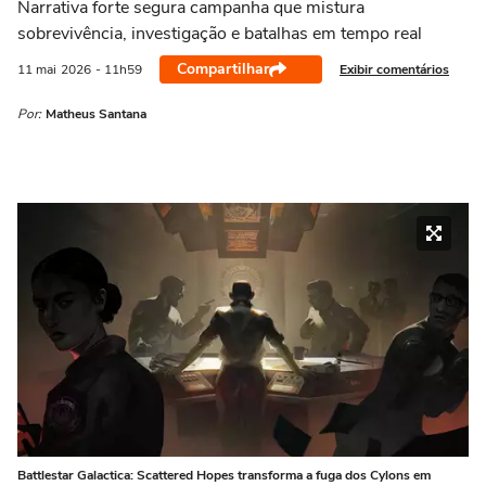
Narrativa forte segura campanha que mistura
sobrevivência, investigação e batalhas em tempo real
Compartilhar
Exibir comentários
11 mai
2026
- 11h59
Por:
Matheus Santana
Battlestar Galactica: Scattered Hopes transforma a fuga dos Cylons em