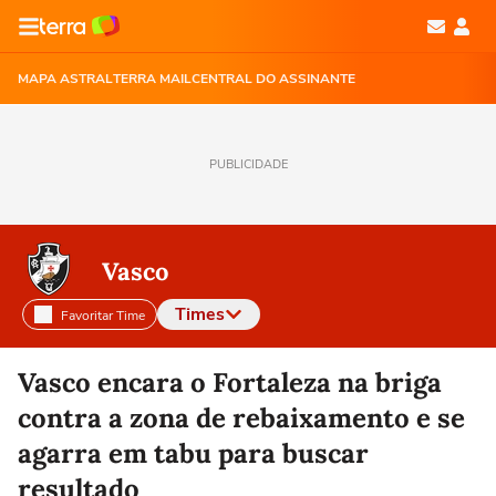
MAPA ASTRAL
TERRA MAIL
CENTRAL DO ASSINANTE
PUBLICIDADE
Vasco
Times
Favoritar Time
Selecione o time para ver as notícias
Vasco encara o Fortaleza na briga
contra a zona de rebaixamento e se
agarra em tabu para buscar
resultado