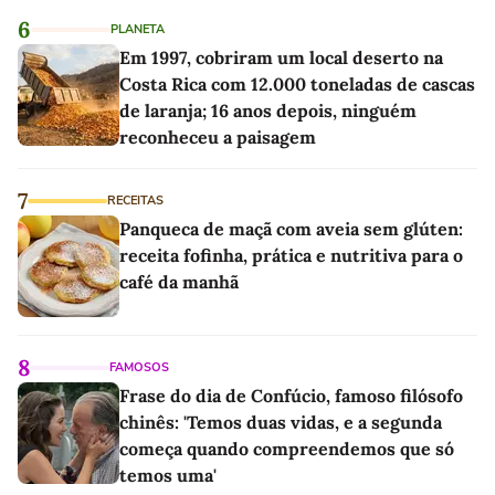
6
PLANETA
Em 1997, cobriram um local deserto na
Costa Rica com 12.000 toneladas de cascas
de laranja; 16 anos depois, ninguém
reconheceu a paisagem
7
RECEITAS
Panqueca de maçã com aveia sem glúten:
receita fofinha, prática e nutritiva para o
café da manhã
8
FAMOSOS
Frase do dia de Confúcio, famoso filósofo
chinês: 'Temos duas vidas, e a segunda
começa quando compreendemos que só
temos uma'