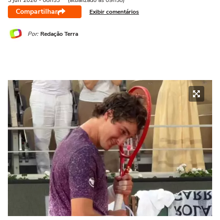
3 jun
2026
- 08h53
(atualizado às 09h58)
Compartilhar
Exibir comentários
Por:
Redação Terra