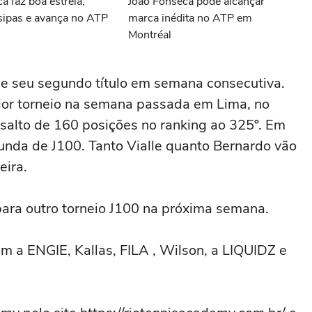
a faz boa estreia,
João Fonseca pode alcançar
sipas e avança no ATP
marca inédita no ATP em
l
Montréal
gue seu segundo título em semana consecutiva.
ior torneio na semana passada em Lima, no
salto de 160 posições no ranking ao 325º. Em
unda de J100. Tanto Vialle quanto Bernardo vão
eira.
ra outro torneio J100 na próxima semana.
 a ENGIE, Kallas, FILA , Wilson, a LIQUIDZ e