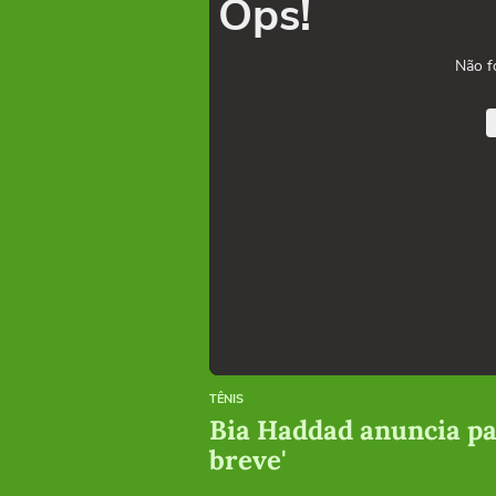
Ops!
Não f
TÊNIS
Bia Haddad anuncia pau
breve'