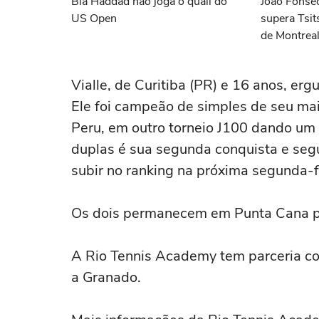
Bia Haddad não joga o quali do
João Fonsec
US Open
supera Tsit
de Montrea
Vialle, de Curitiba (PR) e 16 anos, er
Ele foi campeão de simples de seu ma
Peru, em outro torneio J100 dando um 
duplas é sua segunda conquista e seg
subir no ranking na próxima segunda-f
Os dois permanecem em Punta Cana pa
A Rio Tennis Academy tem parceria com
a Granado.