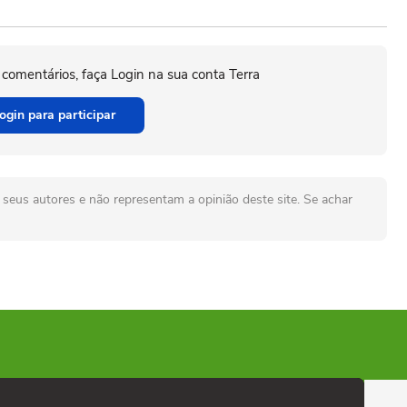
 comentários, faça Login na sua conta Terra
ogin para participar
seus autores e não representam a opinião deste site. Se achar