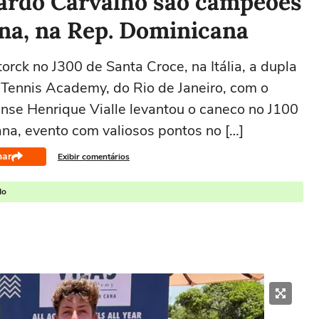
nardo Carvalho são campeões
na, na Rep. Dominicana
orck no J300 de Santa Croce, na Itália, a dupla
 Tennis Academy, do Rio de Janeiro, com o
nse Henrique Vialle levantou o caneco no J100
na, evento com valiosos pontos no […]
har
Exibir comentários
do