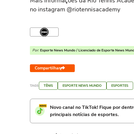
Mais informações da Rio Tennis Academ
no instagram @riotennisacademy
Por:
Esporte News Mundo / Licenciado de Esporte News Mun
Compartilhar
TAGS
TÊNIS
ESPORTE NEWS MUNDO
ESPORTES
Novo canal no TikTok! Fique por dent
principais notícias de esportes.