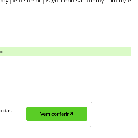
y pelo site https://riotennisacademy.com.br/ e
do
ro das
Vem conferir