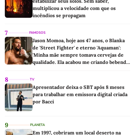
estabilizar seus solos. Sem saber,
multiplicou a velocidade com que os
incêndios se propagam
7
FAMOSOS
Jason Momoa, hoje aos 47 anos, o Blanka
de 'Street Fighter' e eterno 'Aquaman':
'Minha mãe sempre tomava cervejas de
qualidade. Ela acabou me criando bebendo
as melhores'
8
TV
Apresentador deixa o SBT após 8 meses
para trabalhar em emissora digital criada
por Bacci
9
PLANETA
Em 1997, cobriram um local deserto na