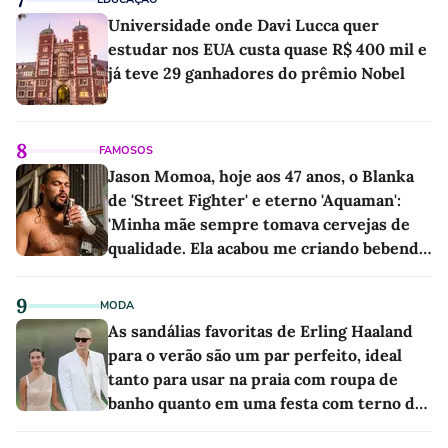
Universidade onde Davi Lucca quer
estudar nos EUA custa quase R$ 400 mil e
já teve 29 ganhadores do prêmio Nobel
8
FAMOSOS
Jason Momoa, hoje aos 47 anos, o Blanka
de 'Street Fighter' e eterno 'Aquaman':
'Minha mãe sempre tomava cervejas de
qualidade. Ela acabou me criando bebendo
as melhores'
9
MODA
As sandálias favoritas de Erling Haaland
para o verão são um par perfeito, ideal
tanto para usar na praia com roupa de
banho quanto em uma festa com terno de
linho