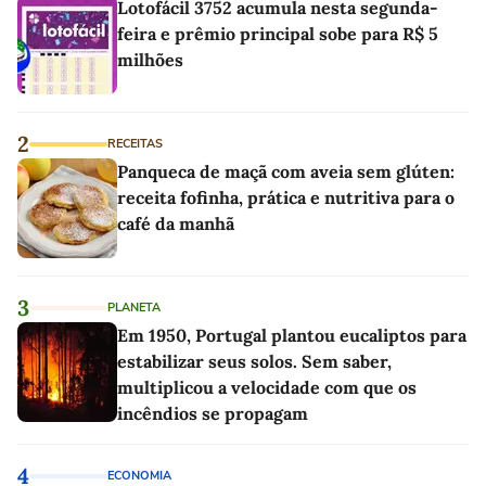
Lotofácil 3752 acumula nesta segunda-
feira e prêmio principal sobe para R$ 5
milhões
2
RECEITAS
Panqueca de maçã com aveia sem glúten:
receita fofinha, prática e nutritiva para o
café da manhã
3
PLANETA
Em 1950, Portugal plantou eucaliptos para
estabilizar seus solos. Sem saber,
multiplicou a velocidade com que os
incêndios se propagam
4
ECONOMIA