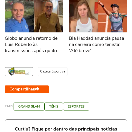
Globo anuncia retorno de
Bia Haddad anuncia pausa
Luis Roberto às
na carreira como tenista:
transmissões após quatro
'Até breve'
meses afastado
Gazeta Esportiva
Compartilhar
TAGS
GRAND SLAM
TÊNIS
ESPORTES
Curtiu? Fique por dentro das principais notícias