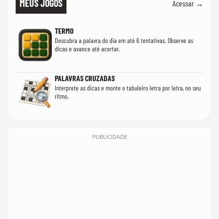
MEUS JOGOS
Acessar →
TERMO
Descubra a palavra do dia em até 6 tentativas. Observe as
dicas e avance até acertar.
PALAVRAS CRUZADAS
Interprete as dicas e monte o tabuleiro letra por letra, no seu
ritmo.
PUBLICIDADE