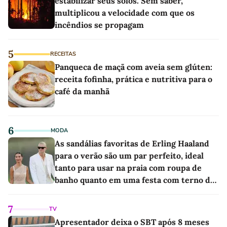
estabilizar seus solos. Sem saber,
multiplicou a velocidade com que os
incêndios se propagam
5
RECEITAS
Panqueca de maçã com aveia sem glúten:
receita fofinha, prática e nutritiva para o
café da manhã
6
MODA
As sandálias favoritas de Erling Haaland
para o verão são um par perfeito, ideal
tanto para usar na praia com roupa de
banho quanto em uma festa com terno de
linho
7
TV
Apresentador deixa o SBT após 8 meses