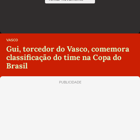
VASCO
Gui, torcedor do Vasco, comemora
classificação do time na Copa do
Brasil
PUBLICIDADE