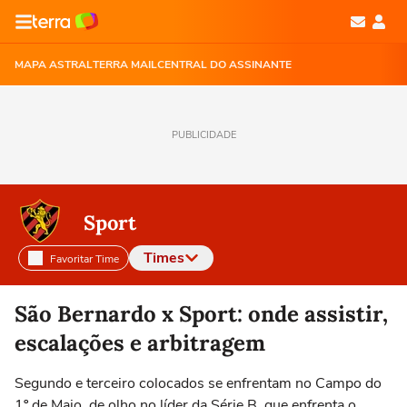
MAPA ASTRAL
TERRA MAIL
CENTRAL DO ASSINANTE
PUBLICIDADE
Sport
Times
Favoritar Time
Selecione o time para ver as notícias
São Bernardo x Sport: onde assistir,
escalações e arbitragem
Segundo e terceiro colocados se enfrentam no Campo do
1º de Maio, de olho no líder da Série B, que enfrenta o