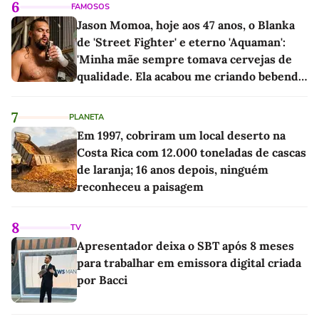
6
FAMOSOS
Jason Momoa, hoje aos 47 anos, o Blanka
de 'Street Fighter' e eterno 'Aquaman':
'Minha mãe sempre tomava cervejas de
qualidade. Ela acabou me criando bebendo
as melhores'
7
PLANETA
Em 1997, cobriram um local deserto na
Costa Rica com 12.000 toneladas de cascas
de laranja; 16 anos depois, ninguém
reconheceu a paisagem
8
TV
Apresentador deixa o SBT após 8 meses
para trabalhar em emissora digital criada
por Bacci