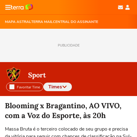
MAPA ASTRAL
TERRA MAIL
CENTRAL DO ASSINANTE
PUBLICIDADE
Sport
Times
Favoritar Time
Selecione o time para ver as notícias
Blooming x Bragantino, AO VIVO,
com a Voz do Esporte, às 20h
Massa Bruta é o terceiro colocado de seu grupo e precisa
da vitória para seguir com chances de classificação na Sul-