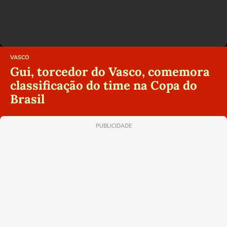
VASCO
Gui, torcedor do Vasco, comemora
classificação do time na Copa do
Brasil
PUBLICIDADE