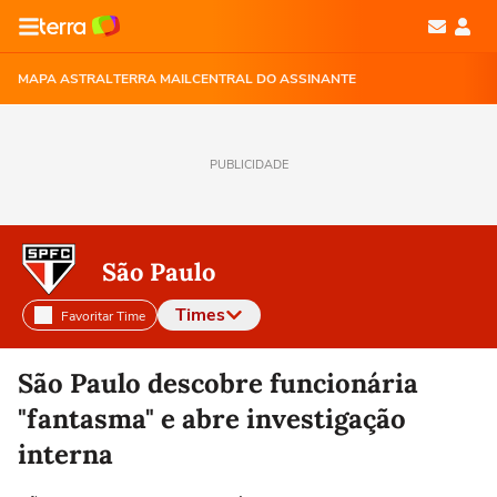
MAPA ASTRAL
TERRA MAIL
CENTRAL DO ASSINANTE
PUBLICIDADE
São Paulo
Times
Favoritar Time
Selecione o time para ver as notícias
São Paulo descobre funcionária
"fantasma" e abre investigação
interna