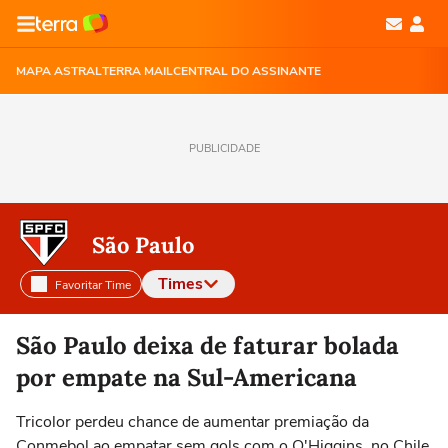
MAPA ASTRAL
TERRA MAIL
CENTRAL DO ASSINANTE
PUBLICIDADE
São Paulo
Times
Favoritar Time
Selecione o time para ver as notícias
São Paulo deixa de faturar bolada
por empate na Sul-Americana
Tricolor perdeu chance de aumentar premiação da
Conmebol ao empatar sem gols com o O'Higgins, no Chile