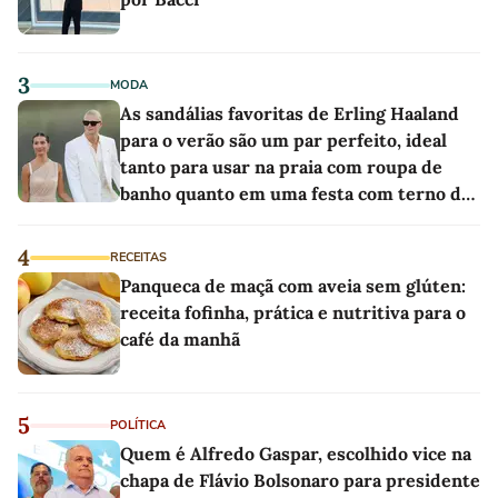
3
MODA
As sandálias favoritas de Erling Haaland
para o verão são um par perfeito, ideal
tanto para usar na praia com roupa de
banho quanto em uma festa com terno de
linho
4
RECEITAS
Panqueca de maçã com aveia sem glúten:
receita fofinha, prática e nutritiva para o
café da manhã
5
POLÍTICA
Quem é Alfredo Gaspar, escolhido vice na
chapa de Flávio Bolsonaro para presidente