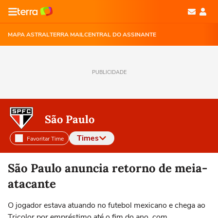
MAPA ASTRAL
TERRA MAIL
CENTRAL DO ASSINANTE
PUBLICIDADE
São Paulo
Times
Favoritar Time
Selecione o time para ver as notícias
São Paulo anuncia retorno de meia-
atacante
O jogador estava atuando no futebol mexicano e chega ao
Tricolor por empréstimo até o fim do ano, com