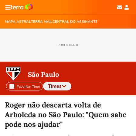
MAPA ASTRAL
TERRA MAIL
CENTRAL DO ASSINANTE
PUBLICIDADE
São Paulo
Times
Favoritar Time
Selecione o time para ver as notícias
Roger não descarta volta de
Arboleda no São Paulo: "Quem sabe
pode nos ajudar"