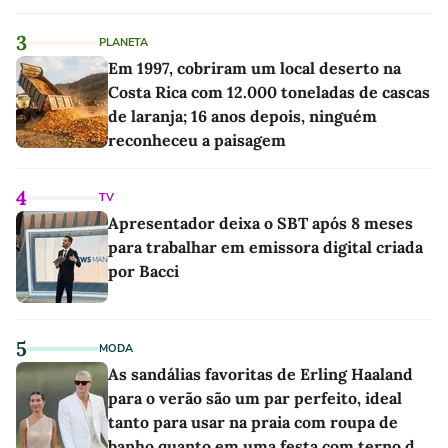
3
PLANETA
Em 1997, cobriram um local deserto na
Costa Rica com 12.000 toneladas de cascas
de laranja; 16 anos depois, ninguém
reconheceu a paisagem
4
TV
Apresentador deixa o SBT após 8 meses
para trabalhar em emissora digital criada
por Bacci
5
MODA
As sandálias favoritas de Erling Haaland
para o verão são um par perfeito, ideal
tanto para usar na praia com roupa de
banho quanto em uma festa com terno de