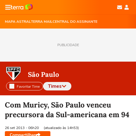
MAPA ASTRAL
TERRA MAIL
CENTRAL DO ASSINANTE
PUBLICIDADE
São Paulo
Times
Favoritar Time
Selecione o time para ver as notícias
Com Muricy, São Paulo venceu
precursora da Sul-americana em 94
26 set
2013
- 06h20
(atualizado às 14h53)
Compartilhar