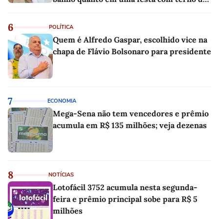
linho
6
POLÍTICA
Quem é Alfredo Gaspar, escolhido vice na
chapa de Flávio Bolsonaro para presidente
7
ECONOMIA
Mega-Sena não tem vencedores e prêmio
acumula em R$ 135 milhões; veja dezenas
8
NOTÍCIAS
Lotofácil 3752 acumula nesta segunda-
feira e prêmio principal sobe para R$ 5
milhões