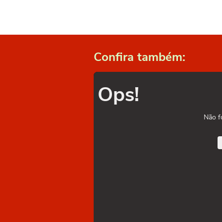
Confira também:
Ops!
Não f