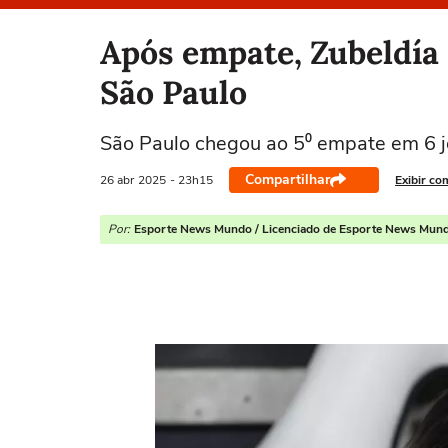
Selecione o time para ver as notícias
Após empate, Zubeldía 
São Paulo
São Paulo chegou ao 5⁰ empate em 6 j
Compartilhar
26 abr
2025
- 23h15
Exibir co
Por:
Esporte News Mundo / Licenciado de Esporte News Mun