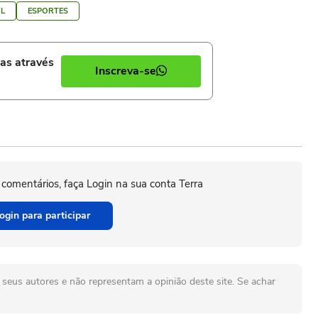
L
ESPORTES
ias através
Inscreva-se
 comentários, faça Login na sua conta Terra
ogin para participar
seus autores e não representam a opinião deste site. Se achar