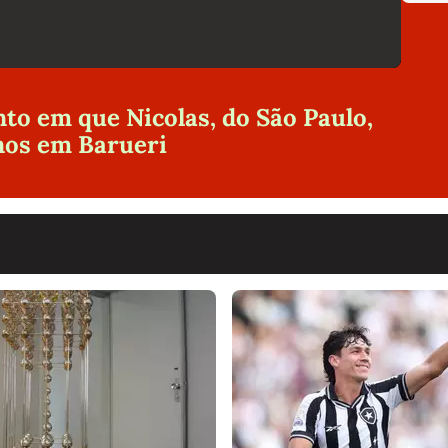
o em que Nicolas, do São Paulo,
anos em Barueri