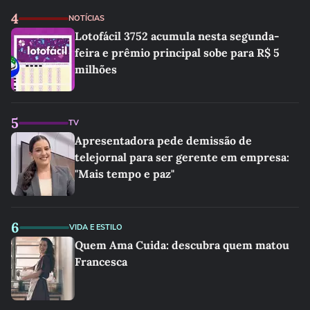
4
NOTÍCIAS
Lotofácil 3752 acumula nesta segunda-
feira e prêmio principal sobe para R$ 5
milhões
5
TV
Apresentadora pede demissão de
telejornal para ser gerente em empresa:
"Mais tempo e paz"
6
VIDA E ESTILO
Quem Ama Cuida: descubra quem matou
Francesca