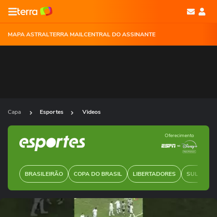
MAPA ASTRAL
TERRA MAIL
CENTRAL DO ASSINANTE
Capa
Esportes
Videos
Oferecimento
BRASILEIRÃO
COPA DO BRASIL
LIBERTADORES
SUL-AMER
Ops!