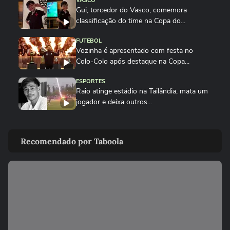
VASCO
Gui, torcedor do Vasco, comemora
classificação do time na Copa do...
FUTEBOL
Vozinha é apresentado com festa no
Colo-Colo após destaque na Copa...
ESPORTES
Raio atinge estádio na Tailândia, mata um
jogador e deixa outros...
NEYMAR
Neymar relaxa em iate após polêmica
Recomendado por Taboola
contra o Remo e ironiza:...
ESPORTES
CBF divulga áudio do VAR sobre expulsão
polêmica de Marllon do Remo
NEYMAR
Neymar provoca confusão e é chamado
de 'vagabundo' por presidente...