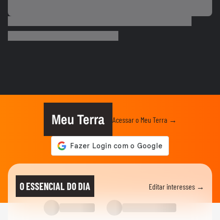
ESPORTES
Neymar desabafa após polêmica em
campo: 'Existe diferença entre...
00:50
ESPORTES
3 exercícios para substituir o
levantamento terra
00:24
ESPORTES
Você sabe quantas calorias tem em uma
coxinha de frango?
Meu Terra
Acessar o Meu Terra →
ESPORTES
Por que o corpo treme durante a prancha?
00:26
ESPORTES
Vídeo mostra o momento em que jogador
O ESSENCIAL DO DIA
Editar interesses →
do São Paulo atropela idoso...
ESPORTES
Vídeo mostra o momento em que Nicolas,