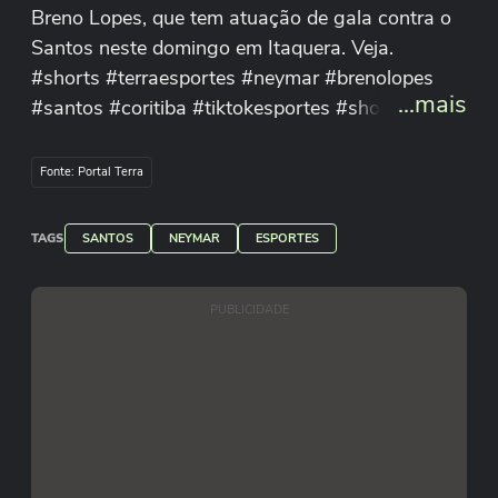
Breno Lopes, que tem atuação de gala contra o
Santos neste domingo em Itaquera. Veja.
#shorts #terraesportes #neymar #brenolopes
...mais
#santos #coritiba #tiktokesportes #shorts
Fonte: Portal Terra
TAGS
SANTOS
NEYMAR
ESPORTES
PUBLICIDADE