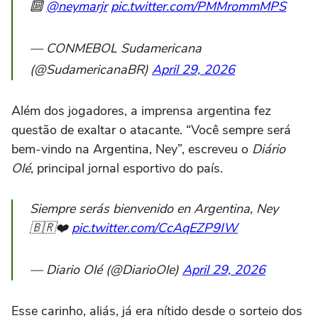
🔟
@neymarjr
pic.twitter.com/PMMrommMPS
— CONMEBOL Sudamericana
(@SudamericanaBR)
April 29, 2026
Além dos jogadores, a imprensa argentina fez
questão de exaltar o atacante. “Você sempre será
bem-vindo na Argentina, Ney”, escreveu o
Diário
Olé
, principal jornal esportivo do país.
Siempre serás bienvenido en Argentina, Ney
🇧🇷❤️
pic.twitter.com/CcAqEZP9IW
— Diario Olé (@DiarioOle)
April 29, 2026
Esse carinho, aliás, já era nítido desde o sorteio dos