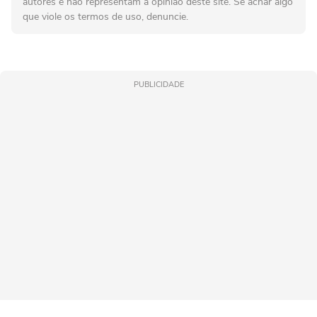
autores e não representam a opinião deste site. Se achar algo
que viole os termos de uso, denuncie.
PUBLICIDADE