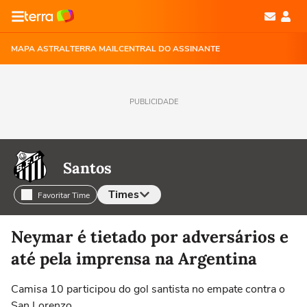
MAPA ASTRAL
TERRA MAIL
CENTRAL DO ASSINANTE
PUBLICIDADE
Santos
Times
Favoritar Time
Selecione o time para ver as notícias
Neymar é tietado por adversários e
até pela imprensa na Argentina
Camisa 10 participou do gol santista no empate contra o
San Lorenzo